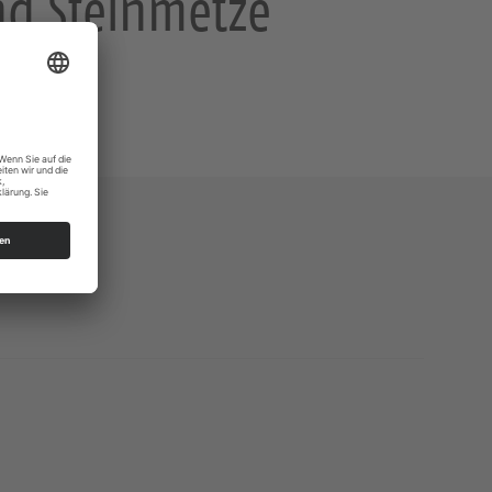
nd Steinmetze
rladen