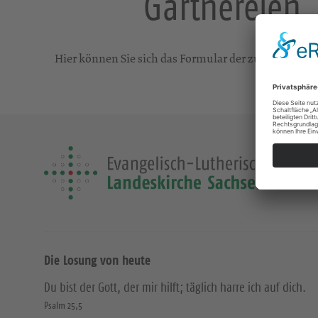
Gärtnereien,
Hier können Sie sich das Formular der zugelassene
Die Losung von heute
Du bist der Gott, der mir hilft; täglich harre ich auf dich.
Psalm 25,5