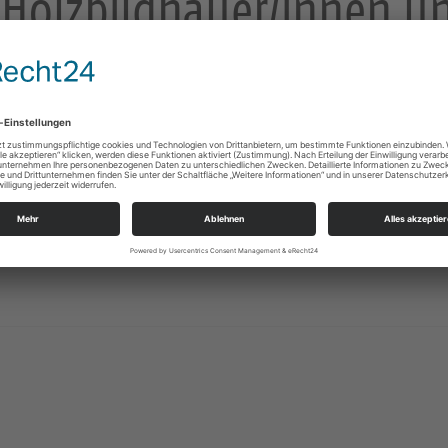
 Holzbildhauer/innen u
n
Steinmetze, Holzbildhauer/innen und Gärtnereien
herunte