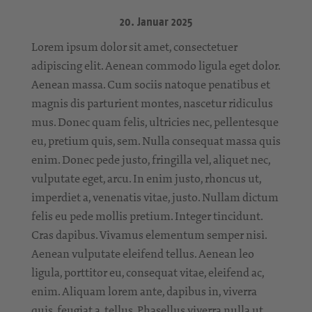
20. Januar 2025
Lorem ipsum dolor sit amet, consectetuer
adipiscing elit. Aenean commodo ligula eget dolor.
Aenean massa. Cum sociis natoque penatibus et
magnis dis parturient montes, nascetur ridiculus
mus. Donec quam felis, ultricies nec, pellentesque
eu, pretium quis, sem. Nulla consequat massa quis
enim. Donec pede justo, fringilla vel, aliquet nec,
vulputate eget, arcu. In enim justo, rhoncus ut,
imperdiet a, venenatis vitae, justo. Nullam dictum
felis eu pede mollis pretium. Integer tincidunt.
Cras dapibus. Vivamus elementum semper nisi.
Aenean vulputate eleifend tellus. Aenean leo
ligula, porttitor eu, consequat vitae, eleifend ac,
enim. Aliquam lorem ante, dapibus in, viverra
quis, feugiat a, tellus. Phasellus viverra nulla ut