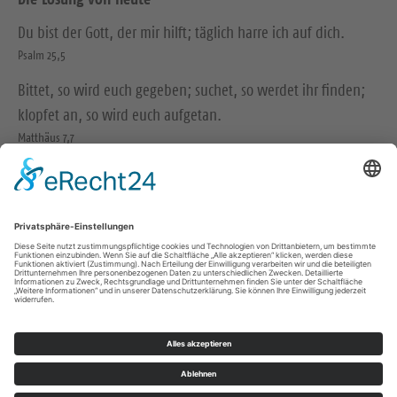
Du bist der Gott, der mir hilft; täglich harre ich auf dich.
Psalm 25,5
Bittet, so wird euch gegeben; suchet, so werdet ihr finden;
klopfet an, so wird euch aufgetan.
Matthäus 7,7
© Evangelische Brüder-Unität – Herrnhuter Brüdergemeine
Weitere Informationen finden Sie hier
Impressum
Datenschutz
© Waldfriedhof der
Kirchgemeinde Dresden Bad