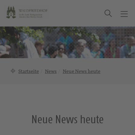
Suche
T
o
g
g
l
e
n
a
Startseite
News
Neue News heute
v
i
g
a
t
i
Neue News heute
o
n