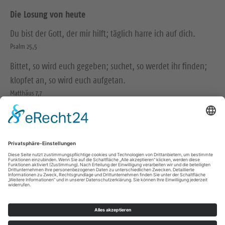
Die Losung von heute
Du bist der Gott, der mir hilft; täglich harre ich auf dich.
Psalm 25,5
Bittet, so wird euch gegeben; suchet, so werdet ihr finden;
klopfet an, so wird euch aufgetan.
Matthäus 7,7
© Evangelische Brüder-Unität – Herrnhuter Brüdergemeine
Weitere Informationen finden Sie hier
Impressum
Datenschutz