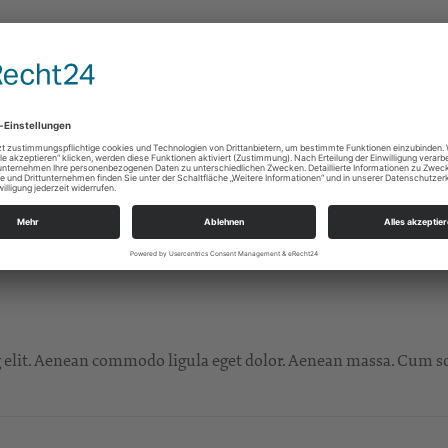
haben die neuen oder wiedergewählten Kirchenvorsteherinnen 
t
litr, sed diam nonumy eirmod tempor invidunt ut labore et dol
g elit. Aenean commodo ligula eget dolor. Aenean massa. Cum so