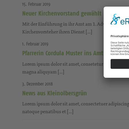
15. Februar 2019
Neuer Kirchenvorstand gewählt
Mit der Einführung in ihr Amt am 1. Advent 2020 
Kirchenvorsteher ihren Dienst […]
1. Februar 2019
Pfarrerin Cordula Muster ins Amt eingeführ
Lorem ipsum dolor sit amet, consetetur sadipscing e
magna aliquyam […]
3. Dezember 2018
News aus Kleinolbersgrün
Lorem ipsum dolor sit amet, consectetuer adipiscin
natoque penatibus et […]